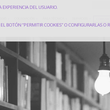
A EXPERIENCIA DEL USUARIO.
EGIO
COLEGIACIÓN
ÁREA TÉCNICA
SERVICIOS
COMUNIC
EL BOTÓN “PERMITIR COOKIES” O CONFIGURARLAS O 