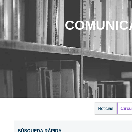
COMUNIC
Noticias
Circu
Estás en:
Inicio
Comunicación
Circulares
Noveda
BÚSQUEDA RÁPIDA