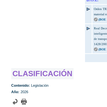
Orden TRM
material r
(BOE 
Real Decr
inteligent
de transp
1428/2003
(BOE N
CLASIFICACIÓN
Contenido:
Legislación
Año:
2026