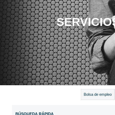
SERVICIO
Bolsa de empleo
Estás en:
Inicio
Servicios
Inscripción Eventos
Ej
BÚSQUEDA RÁPIDA