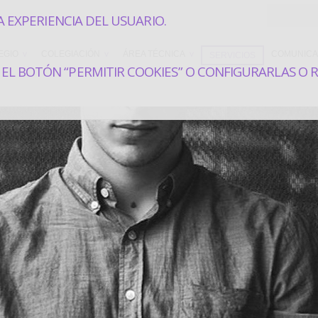
A EXPERIENCIA DEL USUARIO.
EGIO
COLEGIACIÓN
ÁREA TÉCNICA
COMUNICA
SERVICIOS
EL BOTÓN “PERMITIR COOKIES” O CONFIGURARLAS O 