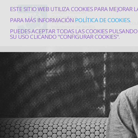
ESTE SITIO WEB UTILIZA COOKIES PARA MEJORAR L
PARA MÁS INFORMACIÓN
POLÍTICA DE COOKIES
.
COL
PUEDES ACEPTAR TODAS LAS COOKIES PULSANDO 
SU USO CLICANDO "CONFIGURAR COOKIES".