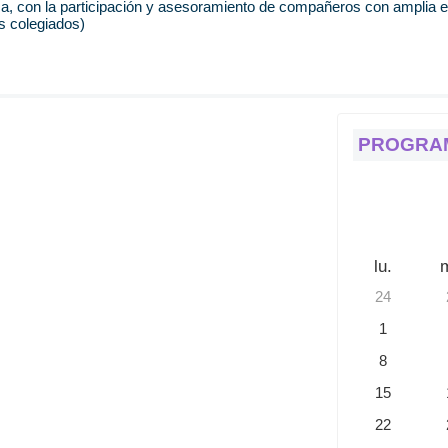
a, con la participación y asesoramiento de compañeros con amplia ex
s colegiados)
PROGRA
lu.
24
1
8
15
22