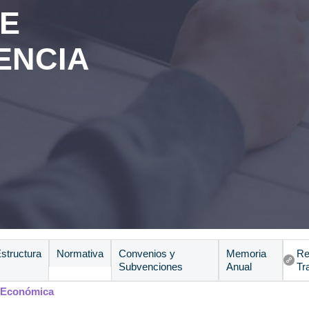
DE
ENCIA
structura
Normativa
Convenios y
Memoria
Re
Subvenciones
Anual
Tr
 Económica